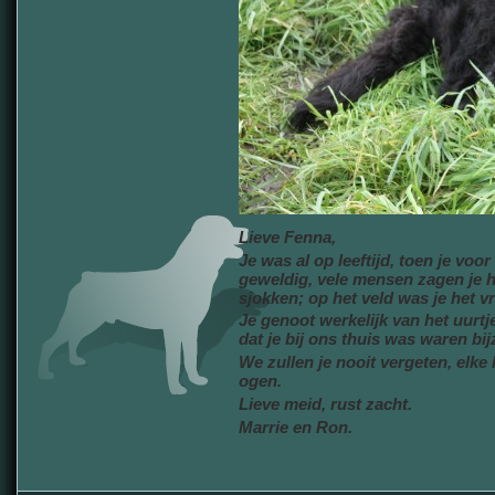
Lieve Fenna,
Je was al op leeftijd, toen je vo
geweldig, vele mensen zagen je h
sjokken; op het veld was je het v
Je genoot werkelijk van het uurtj
dat je bij ons thuis was waren bij
We zullen je nooit vergeten, elke 
ogen.
Lieve meid, rust zacht.
Marrie en Ron.