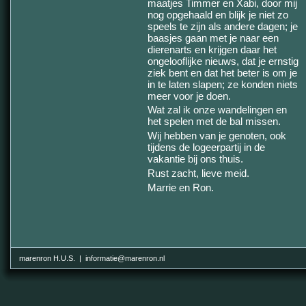
maatjes Timmer en Xabi, door mij
nog opgehaald en blijk je niet zo
speels te zijn als andere dagen; je
baasjes gaan met je naar een
dierenarts en krijgen daar het
ongelooflijke nieuws, dat je ernstig
ziek bent en dat het beter is om je
in te laten slapen; ze konden niets
meer voor je doen.
Wat zal ik onze wandelingen en
het spelen met de bal missen.
Wij hebben van je genoten, ook
tijdens de logeerpartij in de
vakantie bij ons thuis.
Rust zacht, lieve meid.
Marrie en Ron.
marenron H.U.S. | informatie@marenron.nl