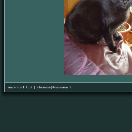
marenron H.U.S. | informatie@marenron.nl